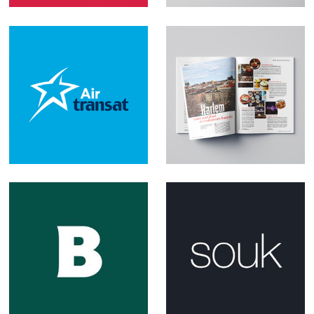
Air Transat
Clin d'œil
Beauvoir Agence
#soukMTL
Créative