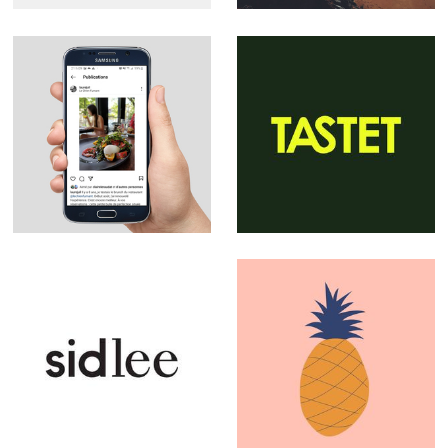
@laurejuil
TASTET
Sid Lee
J'aime les fruits
et légumes