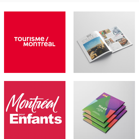
Tourisme
ELLE Québec &
Montréal
ELLE Décoration
Québec et
Canada
Montréal pour
L'Avenue du
Enfants
Mont-Royal