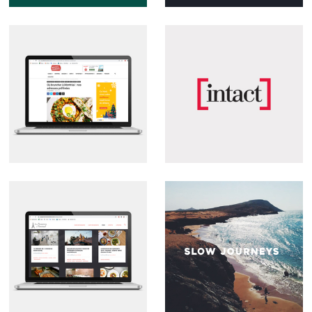
Maudits Français
Intact Assurance
Une Parisienne à
Slow Journeys
Montréal